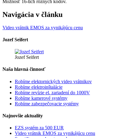
Možnosť 16-tich rôznych kódov.
Navigácia v článku
Video vrátnik EMOS za vynikájúcu cenu
Jozef Seifert
Jozef Seifert
Naša hlavná činnosť
Robíme elektornických video vrátnikov
Robíme elektroinštalácie
Robíme revízie el. zariadení do 1000V
Robíme kamerové systémy
Robíme zabezpečovacie systémy
Najnovšie aktuality
EZS systém za 500 EUR
Video vrátnik EMOS za vynikájúcu cenu