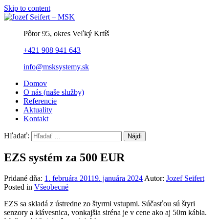
Skip to content
Pôtor 95, okres Veľký Krtíš
+421 908 941 643
info@msksystemy.sk
Domov
O nás (naše služby)
Referencie
Aktuality
Kontakt
Hľadať:
EZS systém za 500 EUR
Pridané dňa:
1. februára 2011
9. januára 2024
Autor:
Jozef Seifert
Posted in
Všeobecné
EZS sa skladá z ústredne zo štyrmi vstupmi. Súčasťou sú štyri
senzory a klávesnica, vonkajšia siréna je v cene ako aj 50m kábla.